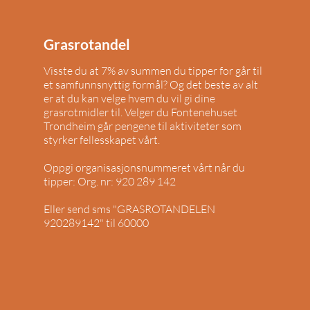
Grasrotandel
Visste du at 7% av summen du tipper for går til
et samfunnsnyttig formål? Og det beste av alt
er at du kan velge hvem du vil gi dine
grasrotmidler til. Velger du Fontenehuset
Trondheim går pengene til aktiviteter som
styrker fellesskapet vårt.
Oppgi organisasjonsnummeret vårt når du
tipper
:
Org. nr: 920 289 142
Eller send sms "GRASROTANDELEN
920289142" til 60000