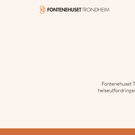
Fontenehuset Tr
helseutfordringer 