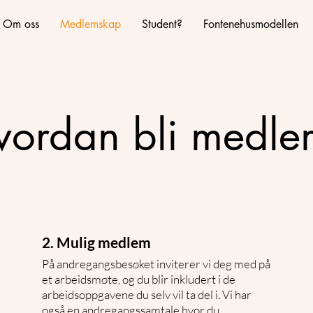
Om oss
Medlemskap
Student?
Fontenehusmodellen
vordan bli medle
2. Mulig medlem
På andregangsbesøket inviterer vi deg med på
et arbeidsmøte, og du blir inkludert i de
arbeidsoppgavene du selv vil ta del i. Vi har
også en andregangssamtale hvor du