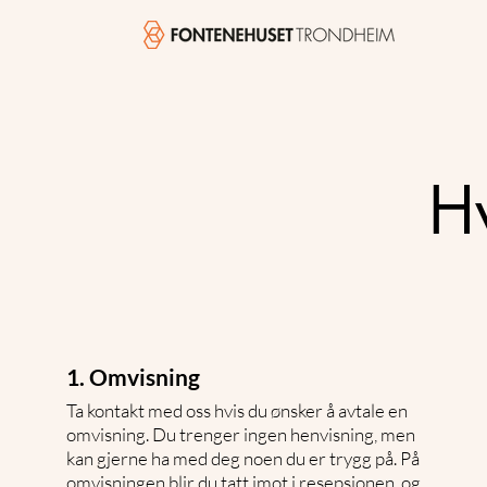
H
1. Omvisning
Ta kontakt med oss hvis du ønsker å avtale en
omvisning. Du trenger ingen henvisning, men
kan gjerne ha med deg noen du er trygg på. På
omvisningen blir du tatt imot i resepsjonen, og